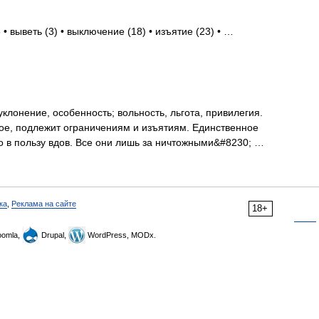
• выветь (3) • выключение (18) • изъятие (23) • …
клонение, особенность; вольность, льгота, привилегия.
ое, подлежит ограничениям и изъятиям. Единственное
 в пользу вдов. Все они лишь за ничтожными&#8230; …
ка
,
Реклама на сайте
18+
omla,
Drupal,
WordPress, MODx.