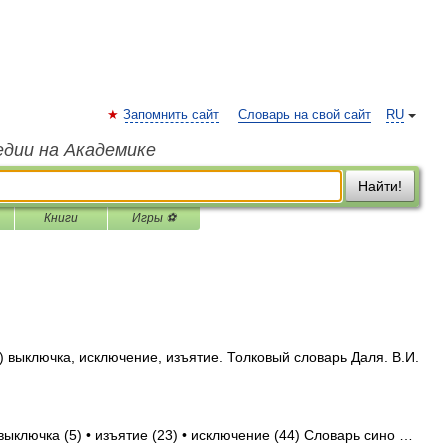
Запомнить сайт
Словарь на свой сайт
RU
едии на Академике
Найти!
Книги
Игры ⚽
?) выключка, исключение, изъятие. Толковый словарь Даля. В.И.
выключка (5) • изъятие (23) • исключение (44) Словарь сино …