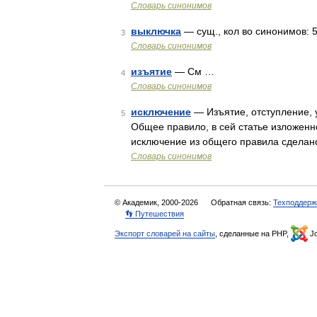
Словарь синонимов
выключка
— сущ., кол во синонимов: 5 
3
Словарь синонимов
изъятие
— См …
4
Словарь синонимов
исключение
— Изъятие, отступление, у
5
Общее правило, в сей статье изложенн
исключение из общего правила сделано
Словарь синонимов
© Академик, 2000-2026
Обратная связь:
Техподдерж
👣 Путешествия
Экспорт словарей на сайты
, сделанные на PHP,
Jo