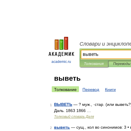
Словари и энциклоп
academic.ru
Толкования
Переводы
выветь
Толкование
Перевод
Книги
ВЫВЕТЬ
— ? муж., ·стар. (или выветь
1
Даль. 1863 1866 …
Толковый словарь Даля
выветь
— сущ., кол во синонимов: 3 • 
2